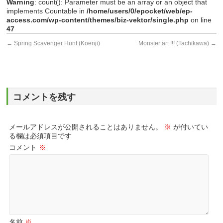
Warning
: count(): Parameter must be an array or an object that
implements Countable in
/home/users/0/epocket/web/ep-
access.com/wp-content/themes/biz-vektor/single.php
on line
47
←
Spring Scavenger Hunt (Koenji)
Monster art !!! (Tachikawa)
→
コメントを残す
メールアドレスが公開されることはありません。
※
が付いてい
る欄は必須項目です
コメント
※
名前
※