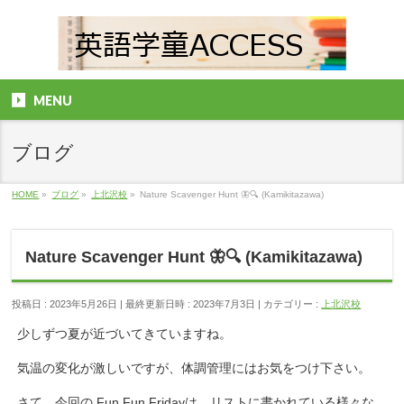
MENU
ブログ
HOME
»
ブログ
»
上北沢校
»
Nature Scavenger Hunt 🦋🔍 (Kamikitazawa)
Nature Scavenger Hunt 🦋🔍 (Kamikitazawa)
投稿日 : 2023年5月26日
最終更新日時 : 2023年7月3日
カテゴリー :
上北沢校
少しずつ夏が近づいてきていますね。
気温の変化が激しいですが、体調管理にはお気をつけ下さい。
さて、今回の Fun Fun Fridayは、リストに書かれている様々な