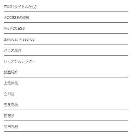
#212 (タイトルなし)
ACCESSの特徴
Pre ACCESS
Saturday Preschool
クラス紹介
レッスンカレンダー
教室紹介
上北沢校
立川校
五反田校
荻窪校
高円寺校