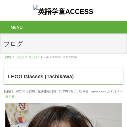
MENU
ブログ
HOME
»
ブログ
»
立川校
»
LEGO Glasses (Tachikawa)
LEGO Glasses (Tachikawa)
投稿日 : 2023年6月28日
最終更新日時 : 2023年7月3日
投稿者 :
ep-access
カテゴリー
:
立川校