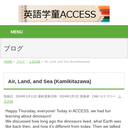
MENU
ブログ
HOME
»
ブログ
»
上北沢校
»
Air, Land, and Sea (Kamikitazawa)
Air, Land, and Sea (Kamikitazawa)
投稿日 : 2024年1月11日
最終更新日時 : 2024年2月1日
投稿者 :
ZAKI
カテゴリー :
上
北沢校
Happy Thursday, everyone! Today in ACCESS, we had fun
learning about dinosaurs!
We discussed how long ago the dinosaurs lived, what Earth was
like back then, and how it’s different from today. Then we talked