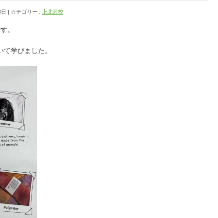
8日
カテゴリー :
上北沢校
 です。
 について学びました。