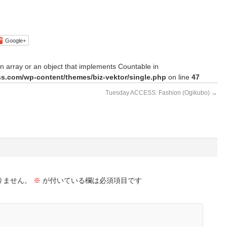
Google+
n array or an object that implements Countable in
s.com/wp-content/themes/biz-vektor/single.php
on line
47
Tuesday ACCESS: Fashion (Ogikubo)
→
りません。
※
が付いている欄は必須項目です