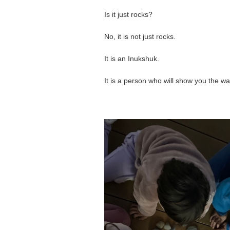
Is it just rocks?
No, it is not just rocks.
It is an Inukshuk.
It is a person who will show you the wa