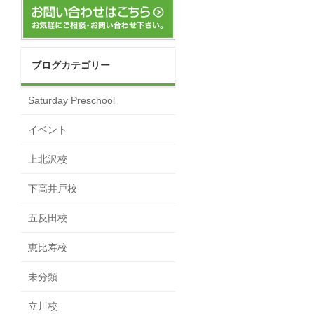
ブログカテゴリー
Saturday Preschool
イベント
上北沢校
下高井戸校
五反田校
恵比寿校
未分類
立川校