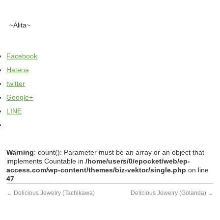
~Alita~
Facebook
Hatena
twitter
Google+
LINE
Warning
: count(): Parameter must be an array or an object that
implements Countable in
/home/users/0/epocket/web/ep-
access.com/wp-content/themes/biz-vektor/single.php
on line
47
←
Delicious Jewelry (Tachikawa)
Delicious Jewelry (Gotanda)
→