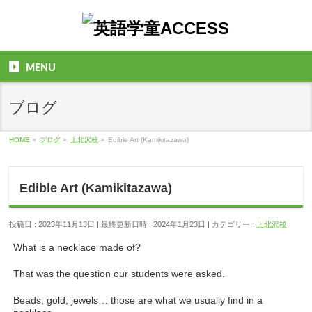
MENU
ブログ
HOME
»
ブログ
»
上北沢校
»
Edible Art (Kamikitazawa)
Edible Art (Kamikitazawa)
投稿日 : 2023年11月13日
最終更新日時 : 2024年1月23日
カテゴリー :
上北沢校
What is a necklace made of?
That was the question our students were asked.
Beads, gold, jewels… those are what we usually find in a