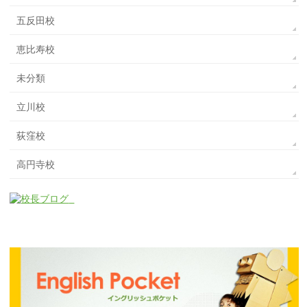
五反田校
恵比寿校
未分類
立川校
荻窪校
高円寺校