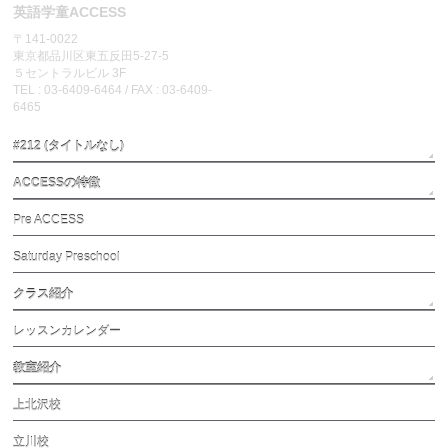
英語学童ACCESS
〒141-0022
東京都品川区東五反田5-27-5
５セントラルビル 3F
TEL : 03-6409-6464 / FAX : 03-6409-
6465
#212 (タイトルなし)
ACCESSの特徴
Pre ACCESS
Saturday Preschool
クラス紹介
レッスンカレンダー
教室紹介
上北沢校
立川校