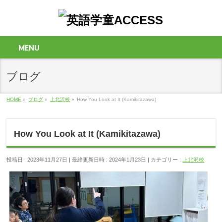
MENU
ブログ
HOME
»
ブログ
»
上北沢校
»
How You Look at It (Kamikitazawa)
How You Look at It (Kamikitazawa)
投稿日 : 2023年11月27日
最終更新日時 : 2024年1月23日
カテゴリー :
上北沢校