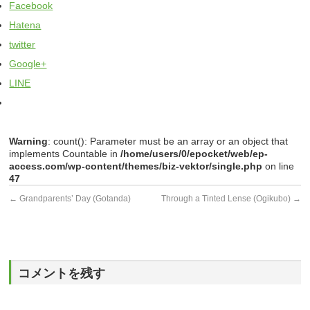
Facebook
Hatena
twitter
Google+
LINE
Warning
: count(): Parameter must be an array or an object that
implements Countable in
/home/users/0/epocket/web/ep-
access.com/wp-content/themes/biz-vektor/single.php
on line
47
←
Grandparents’ Day (Gotanda)
Through a Tinted Lense (Ogikubo)
→
コメントを残す