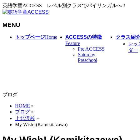
英語学童ACCESS レベル別クラスでバイリンガルへ！
MENU
メ
トップページ
Home
ACCESSの特徴
クラス紹
ニ
Feature
レッ
Pre ACCESS
ュ
ダー
Saturday
ー
Preschool
を
飛
ば
す
ブログ
HOME
»
ブログ
»
上北沢校
»
My Wish! (Kamikitazawa)
My Wish! (Kamikitazawa)