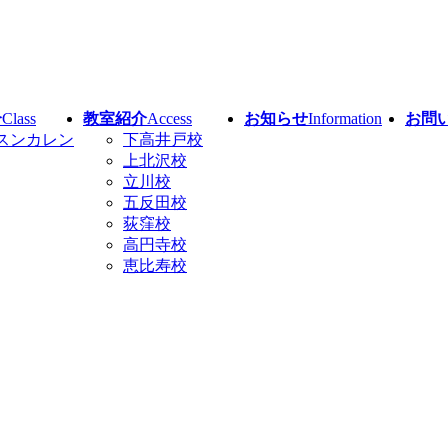
介
Class
教室紹介
Access
お知らせ
Information
お問
スンカレン
下高井戸校
上北沢校
立川校
五反田校
荻窪校
高円寺校
恵比寿校