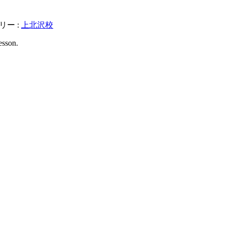
リー :
上北沢校
esson.