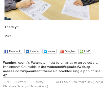
Thank you
Mica
Facebook
Hatena
twitter
Google+
LINE
Warning
: count(): Parameter must be an array or an object that
implements Countable in
/home/users/0/epocket/web/ep-
access.com/wp-content/themes/biz-vektor/single.php
on line
47
←
ACCESS/PreACCESS Merry
ACCESS＊ New Year’s Day (Koenji)
Christmas Darlings (Shimotakaido)
→