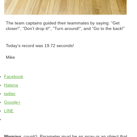
The team captains guided their teammates by saying: “Get
closer!”, “Don’t drop it!”, “Turn around!”, and “Go to the back!”
Today’s record was 19.72 seconds!
Mike
Facebook
Hatena
twitter
Google+
LINE
Warning
: count(): Parameter must be an array or an object that