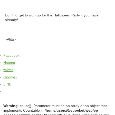
Don’t forget to sign up for the Halloween Party if you haven’t
already!
~Alita~
Facebook
Hatena
twitter
Google+
LINE
Warning
: count(): Parameter must be an array or an object that
implements Countable in
/home/users/0/epocket/web/ep-