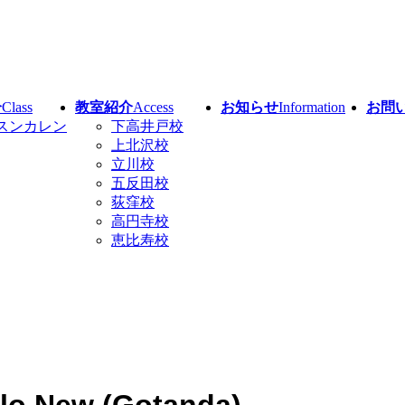
介
Class
教室紹介
Access
お知らせ
Information
お問
スンカレン
下高井戸校
上北沢校
立川校
五反田校
荻窪校
高円寺校
恵比寿校
lo New (Gotanda)