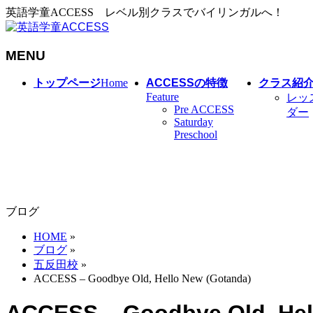
英語学童ACCESS レベル別クラスでバイリンガルへ！
MENU
メ
トップページ
Home
ACCESSの特徴
クラス紹
ニ
Feature
レッ
Pre ACCESS
ュ
ダー
Saturday
ー
Preschool
を
飛
ば
す
ブログ
HOME
»
ブログ
»
五反田校
»
ACCESS – Goodbye Old, Hello New (Gotanda)
ACCESS – Goodbye Old, Hel