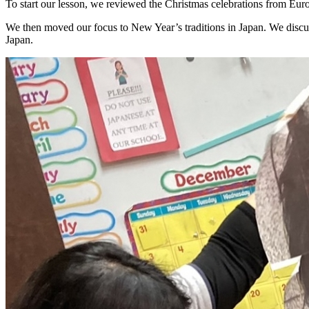
To start our lesson, we reviewed the Christmas celebrations from Eur
We then moved our focus to New Year’s traditions in Japan. We discus
Japan.