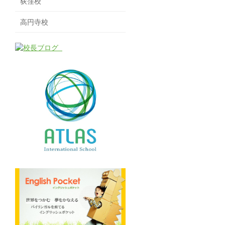
荻窪校
高円寺校