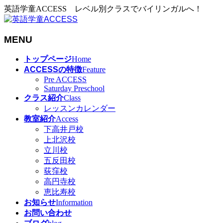
英語学童ACCESS レベル別クラスでバイリンガルへ！
MENU
メ
トップページ
Home
ニ
ACCESSの特徴
Feature
ュ
Pre ACCESS
Saturday Preschool
ー
クラス紹介
Class
を
レッスンカレンダー
飛
教室紹介
Access
ば
下高井戸校
す
上北沢校
立川校
五反田校
荻窪校
高円寺校
恵比寿校
お知らせ
Information
お問い合わせ