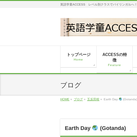
英語学童ACCESS レベル別クラスでバイリンガルへ
トップページ
ACCESSの特
Home
徴
Feature
ブログ
HOME
»
ブログ
»
五反田校
»
Earth Day
(Gotanda
Earth Day
(Gotanda)