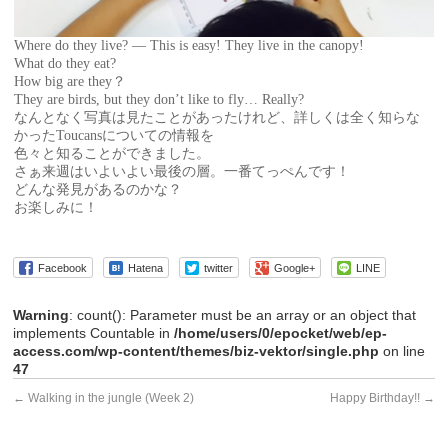
Where do they live? — This is easy! They live in the canopy!
What do they eat?
How big are they？
They are birds, but they don’t like to fly… Really?
なんとなく写真は見たことがあったけれど、詳しくは全く知らな
かったToucansについての情報を
色々と知ることができました。
さぁ来週はいよいよい最後の層。一番てっぺんです！
どんな発見があるのかな？
お楽しみに！
Facebook
Hatena
twitter
Google+
LINE
Warning
: count(): Parameter must be an array or an object that
implements Countable in
/home/users/0/epocket/web/ep-
access.com/wp-content/themes/biz-vektor/single.php
on line
47
←
Walking in the jungle (Week 2)
Happy Birthday!!
→