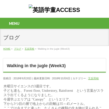
MENU
ブログ
HOME
»
ブログ
»
五反田校
»
Walking in the jugle (Week3)
Walking in the jugle (Week3)
投稿日 : 2018年9月20日
最終更新日時 : 2018年10月6日
カテゴリー :
五反田校
木曜日サイエンスの3週目です。
子ども達も、Forest floor, Understory, Rainforest という言葉がスラ
スラ出てくるようになりました。
今週学ぶエリアは “Canopy” というエリア。
下から3つ目の層で地上からの距離は35～45メートル。
ここでは今までと違った、たくさんの種類の生き物が見られるこ