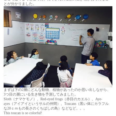
とが分かりました。
まずは下の2層にどんな動物、植物があったのか思い出しながら、
3つ目の層にいる生き物を予測してみました。
Sloth（ナマケモノ）、Red-eyed frogs（赤目のカエル）、Aye-
ayes（アイアイというサルの仲間）、Toucans（黒い体にカラフル
な20ｃｍもの長さのくちばしの鳥）などなど。。。
This toucan is so colorful!