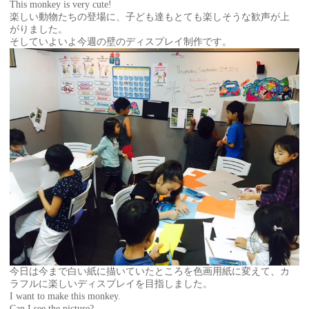
This monkey is very cute!
楽しい動物たちの登場に、子ども達もとても楽しそうな歓声が上
がりました。
そしていよいよ今週の壁のディスプレイ制作です。
今日は今まで白い紙に描いていたところを色画用紙に変えて、カ
ラフルに楽しいディスプレイを目指しました。
I want to make this monkey.
Can I see the picture?