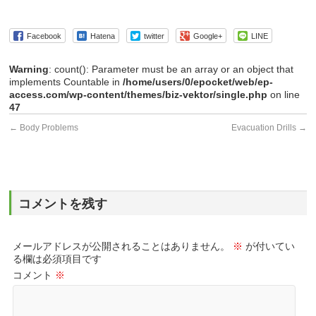
Facebook
Hatena
twitter
Google+
LINE
Warning
: count(): Parameter must be an array or an object that
implements Countable in
/home/users/0/epocket/web/ep-
access.com/wp-content/themes/biz-vektor/single.php
on line
47
←
Body Problems
Evacuation Drills
→
コメントを残す
メールアドレスが公開されることはありません。
※
が付いてい
る欄は必須項目です
コメント
※