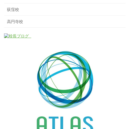
荻窪校
高円寺校