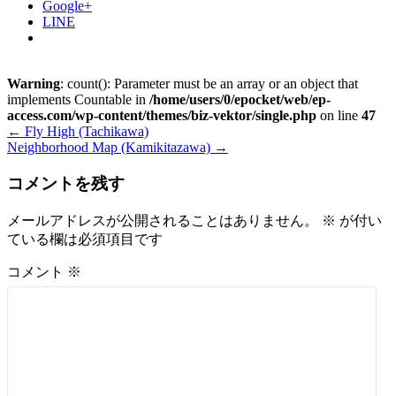
Google+
LINE
Warning
: count(): Parameter must be an array or an object that
implements Countable in
/home/users/0/epocket/web/ep-
access.com/wp-content/themes/biz-vektor/single.php
on line
47
←
Fly High (Tachikawa)
Neighborhood Map (Kamikitazawa)
→
コメントを残す
メールアドレスが公開されることはありません。
※
が付い
ている欄は必須項目です
コメント
※