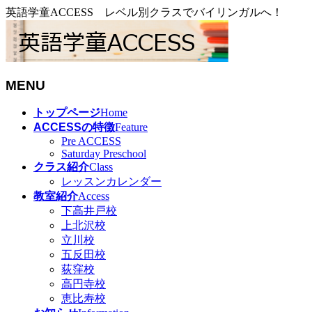
英語学童ACCESS レベル別クラスでバイリンガルへ！
MENU
メ
トップページ
Home
ニ
ACCESSの特徴
Feature
ュ
Pre ACCESS
Saturday Preschool
ー
クラス紹介
Class
を
レッスンカレンダー
飛
教室紹介
Access
ば
下高井戸校
す
上北沢校
立川校
五反田校
荻窪校
高円寺校
恵比寿校