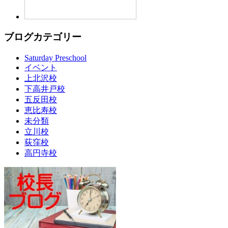
ブログカテゴリー
Saturday Preschool
イベント
上北沢校
下高井戸校
五反田校
恵比寿校
未分類
立川校
荻窪校
高円寺校