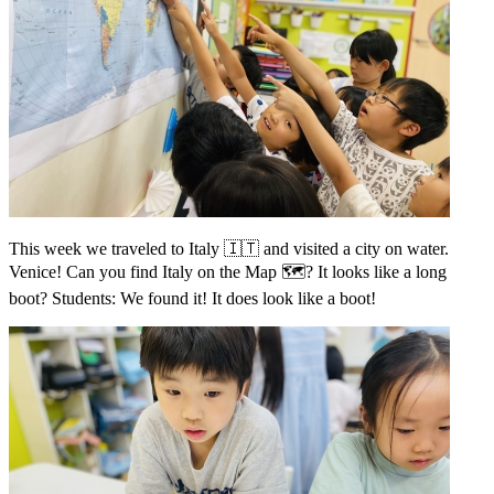
This week we traveled to Italy 🇮🇹 and visited a city on water.
Venice! Can you find Italy on the Map 🗺️? It looks like a long
boot? Students: We found it! It does look like a boot!