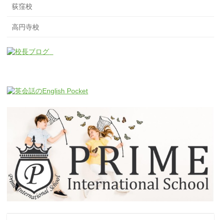
荻窪校
高円寺校