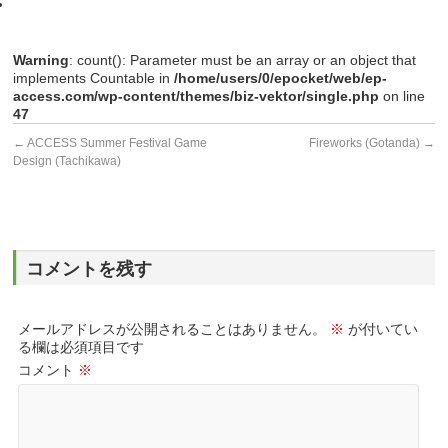
Warning
: count(): Parameter must be an array or an object that
implements Countable in
/home/users/0/epocket/web/ep-
access.com/wp-content/themes/biz-vektor/single.php
on line
47
←
ACCESS Summer Festival Game
Fireworks (Gotanda)
→
Design (Tachikawa)
コメントを残す
メールアドレスが公開されることはありません。
※
が付いてい
る欄は必須項目です
コメント
※