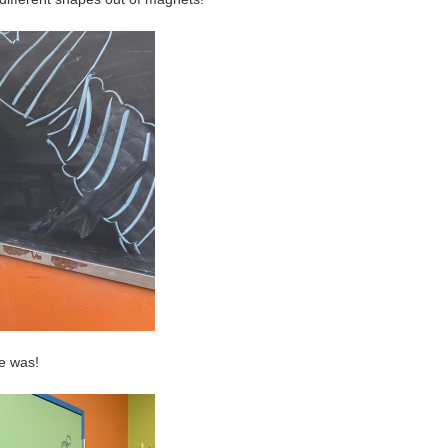
e was!