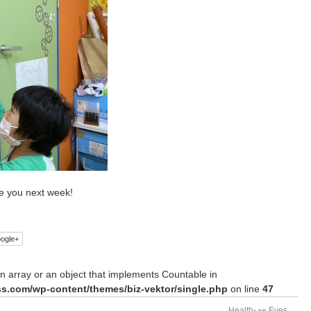
e you next week!
ogle+
n array or an object that implements Countable in
s.com/wp-content/themes/biz-vektor/single.php
on line
47
Health- 👀 Eyes
→