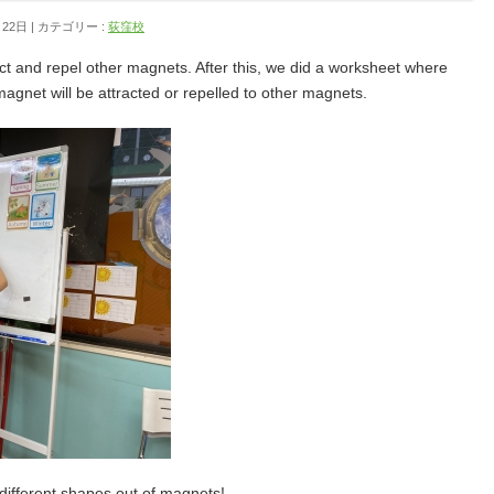
月22日
カテゴリー :
荻窪校
t and repel other magnets. After this, we did a worksheet where
gnet will be attracted or repelled to other magnets.
different shapes out of magnets!