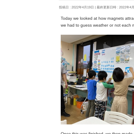
投稿日 : 2022年4月19日
最終更新日時 : 2022年4
Today we looked at how magnets attrac
we had to guess weather or not each ma
Once this was finished, we then made 