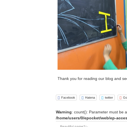
Thank you for reading our blog and se
Facebook
Hatena
twitter
Go
Warning
: count(): Parameter must be a
/home/users/0/epocket/web/ep-acces
←
Beautiful name2✨