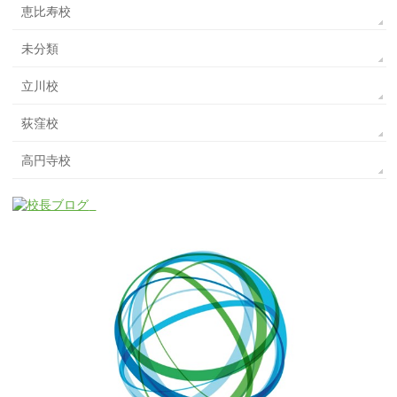
恵比寿校
未分類
立川校
荻窪校
高円寺校