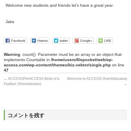
Welcome new students and friends let’s have a great year.
Jake
Facebook
Hatena
twitter
Google+
LINE
Warning
: count(): Parameter must be an array or an object that
implements Countable in
/home/users/0/epocket/web/ep-
access.com/wp-content/themes/biz-vektor/single.php
on line
47
←
ACCESS/PreACCESS Birds of a
Welcome to ACCESS! (Kamikitazawa)
Feather (Shimotakaido)
→
コメントを残す