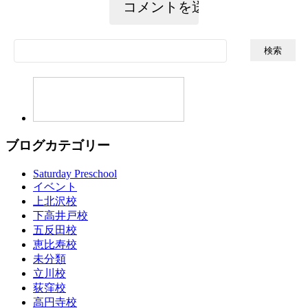
検
索:
ブログカテゴリー
Saturday Preschool
イベント
上北沢校
下高井戸校
五反田校
恵比寿校
未分類
立川校
荻窪校
高円寺校