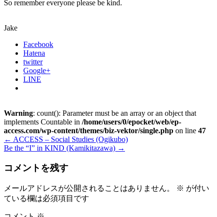
So remember everyone please be kind.
Jake
Facebook
Hatena
twitter
Google+
LINE
Warning
: count(): Parameter must be an array or an object that
implements Countable in
/home/users/0/epocket/web/ep-
access.com/wp-content/themes/biz-vektor/single.php
on line
47
←
ACCESS – Social Studies (Ogikubo)
Be the “I” in KIND (Kamikitazawa)
→
コメントを残す
メールアドレスが公開されることはありません。
※
が付い
ている欄は必須項目です
コメント
※