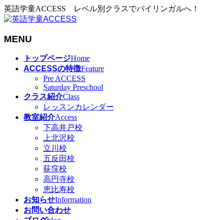
英語学童ACCESS レベル別クラスでバイリンガルへ！
MENU
メ
トップページ
Home
ニ
ACCESSの特徴
Feature
ュ
Pre ACCESS
Saturday Preschool
ー
クラス紹介
Class
を
レッスンカレンダー
飛
教室紹介
Access
ば
下高井戸校
す
上北沢校
立川校
五反田校
荻窪校
高円寺校
恵比寿校
お知らせ
Information
お問い合わせ