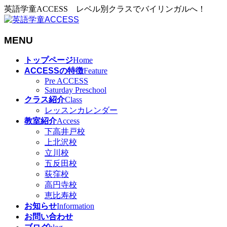
英語学童ACCESS レベル別クラスでバイリンガルへ！
MENU
メ
トップページ
Home
ニ
ACCESSの特徴
Feature
ュ
Pre ACCESS
Saturday Preschool
ー
クラス紹介
Class
を
レッスンカレンダー
飛
教室紹介
Access
ば
下高井戸校
す
上北沢校
立川校
五反田校
荻窪校
高円寺校
恵比寿校
お知らせ
Information
お問い合わせ