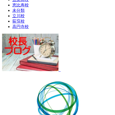
恵比寿校
未分類
立川校
荻窪校
高円寺校