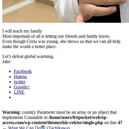
I will teach my family
Most important of all is letting our friends and family know.
Even though Greta was young, she shows us that we can all help
make the world a better place.
Let’s defeat global warming.
Jake
Facebook
Hatena
twitter
Google+
LINE
Warning
: count(): Parameter must be an array or an object that
implements Countable in
/home/users/0/epocket/web/ep-
access.com/wp-content/themes/biz-vektor/single.php
on line
47
←
What We Can Do
(Tachikawa)