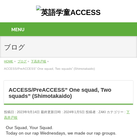
MENU
ブログ
HOME
»
ブログ
»
下高井戸校
»
ACCESS/PreACCESS” One squad, Two squads” (Shimotakaido)
ACCESS/PreACCESS” One squad, Two
squads” (Shimotakaido)
投稿日 : 2023年9月14日
最終更新日時 : 2024年1月5日
投稿者 :
ZAKI
カテゴリー :
下
高井戸校
Our Squad, Your Squad.
Today on our rap Wednesdays, we made our rap groups.