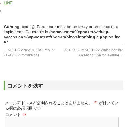
LINE
Warning
: count(): Parameter must be an array or an object that
implements Countable in
/home/users/0/epocket/web/ep-
access.com/wp-content/themes/biz-vektor/single.php
on line
47
←
ACCESS/PreACCESS”Real or
ACCESS/PreACCESS” Which part are
Fake2” (Shimotakaido)
we eating” (Shimotakaido)
→
コメントを残す
メールアドレスが公開されることはありません。
※
が付いてい
る欄は必須項目です
コメント
※