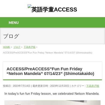
MENU
ブログ
HOME
»
ブログ
»
下高井戸校
»
ACCESS/PreACCESS”Fun Fun Friday “Nelson Mandela” 07/14/23” (Shimotakaido)
ACCESS/PreACCESS”Fun Fun Friday
“Nelson Mandela” 07/14/23” (Shimotakaido)
投稿日 : 2023年7月14日
最終更新日時 : 2023年12月20日
カテゴリー :
下高井戸校
In today’s fun fun Friday lesson, we celebrated Nelson Mandela.