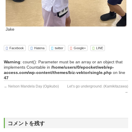
Jake
Facebook
Hatena
twitter
Google+
LINE
Warning
: count(): Parameter must be an array or an object that
implements Countable in
/home/users/0/epocket/web/ep-
access.com/wp-content/themes/biz-vektor/single.php
on line
47
←
Nelson Mandela Day (Ogikubo)
Let’s go underground. (Kamikitazawa)
→
コメントを残す