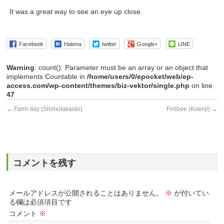
It was a great way to see an eye up close.
Facebook
Hatena
twitter
Google+
LINE
Warning
: count(): Parameter must be an array or an object that
implements Countable in
/home/users/0/epocket/web/ep-
access.com/wp-content/themes/biz-vektor/single.php
on line
47
←
Farm day (Shimotakaido)
Frisbee (Koenji)
→
コメントを残す
メールアドレスが公開されることはありません。
※
が付いてい
る欄は必須項目です
コメント
※