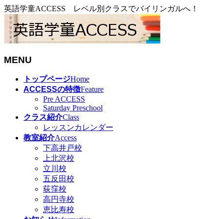
英語学童ACCESS レベル別クラスでバイリンガルへ！
MENU
メ
トップページ
Home
ニ
ACCESSの特徴
Feature
ュ
Pre ACCESS
Saturday Preschool
ー
クラス紹介
Class
を
レッスンカレンダー
飛
教室紹介
Access
ば
下高井戸校
す
上北沢校
立川校
五反田校
荻窪校
高円寺校
恵比寿校