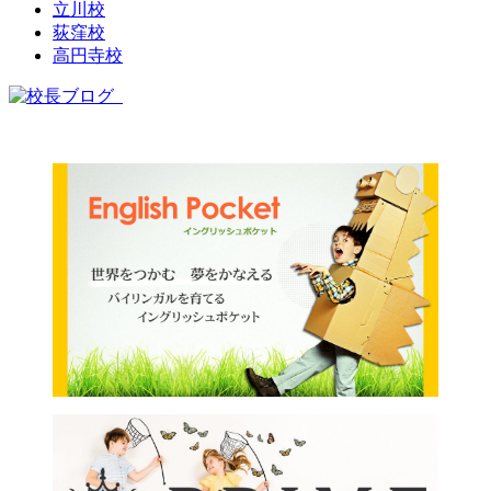
立川校
荻窪校
高円寺校