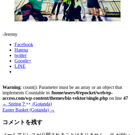
-Jeremy
Facebook
Hatena
twitter
Google+
LINE
Warning
: count(): Parameter must be an array or an object that
implements Countable in
/home/users/0/epocket/web/ep-
access.com/wp-content/themes/biz-vektor/single.php
on line
47
←
Spring？
(Gotanda)
Easter Basket (Gotanda)
→
コメントを残す
メールアドレスが公開されることはありません。
※
が付い