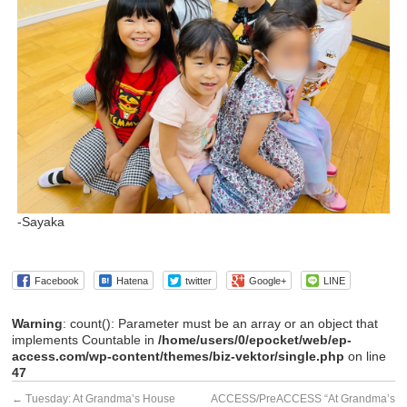
-Sayaka
Facebook
Hatena
twitter
Google+
LINE
Warning
: count(): Parameter must be an array or an object that
implements Countable in
/home/users/0/epocket/web/ep-
access.com/wp-content/themes/biz-vektor/single.php
on line
47
←
Tuesday: At Grandma’s House
ACCESS/PreACCESS “At Grandma’s