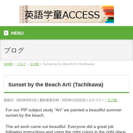
MENU
ブログ
HOME
»
ブログ
»
立川校
»
Sunset by the Beach Art! (Tachikawa)
Sunset by the Beach Art! (Tachikawa)
投稿日 : 2023年8月1日
最終更新日時 : 2023年12月22日
カテゴリー :
立川校
For our PIP subject study “Art” we painted a beautiful summer
sunset by the beach.
The art work came out beautiful. Everyone did a great job
following instructions and using the right colors in the right place.