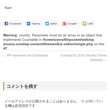
Kaor
Facebook
Hatena
twitter
Google+
LINE
Warning
: count(): Parameter must be an array or an object that
implements Countable in
/home/users/0/epocket/web/ep-
access.com/wp-content/themes/biz-vektor/single.php
on line
47
←
PIP Halloween Art (Tachikawa)
Tuesday ACCESS: Monthly Theme
(Ogikubo)
→
コメントを残す
メールアドレスが公開されることはありません。
※
が付いてい
る欄は必須項目です