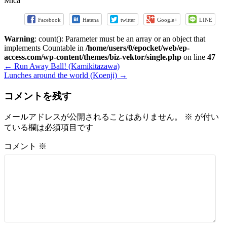
Mica
Facebook
Hatena
twitter
Google+
LINE
Warning
: count(): Parameter must be an array or an object that
implements Countable in
/home/users/0/epocket/web/ep-
access.com/wp-content/themes/biz-vektor/single.php
on line
47
←
Run Away Ball! (Kamikitazawa)
Lunches around the world (Koenji)
→
コメントを残す
メールアドレスが公開されることはありません。
※
が付い
ている欄は必須項目です
コメント
※