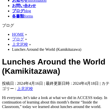
お知らせ
Information
お問い合わせ
ブログ
blog
各書類
forms
ブログ
HOME
»
ブログ
»
上北沢校
»
Lunches Around the World (Kamikitazawa)
Lunches Around the World
(Kamikitazawa)
投稿日 : 2024年4月16日
最終更新日時 : 2024年4月18日
カテ
ゴリー :
上北沢校
Hi everyone, let’s take a look at what we did in ACCESS today. In
continuation of learning about this month’s theme “Inside the
Classroom,” today we learned about lunches around the world.