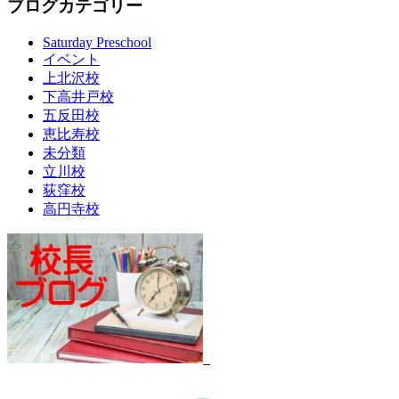
ブログカテゴリー
Saturday Preschool
イベント
上北沢校
下高井戸校
五反田校
恵比寿校
未分類
立川校
荻窪校
高円寺校