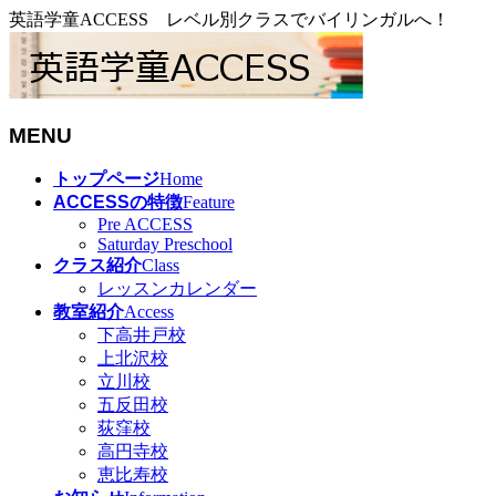
英語学童ACCESS レベル別クラスでバイリンガルへ！
MENU
メ
トップページ
Home
ニ
ACCESSの特徴
Feature
ュ
Pre ACCESS
Saturday Preschool
ー
クラス紹介
Class
を
レッスンカレンダー
飛
教室紹介
Access
ば
下高井戸校
す
上北沢校
立川校
五反田校
荻窪校
高円寺校
恵比寿校