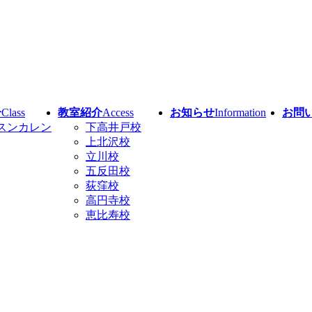
介
Class
教室紹介
Access
お知らせ
Information
お問
スンカレン
下高井戸校
上北沢校
立川校
五反田校
荻窪校
高円寺校
恵比寿校