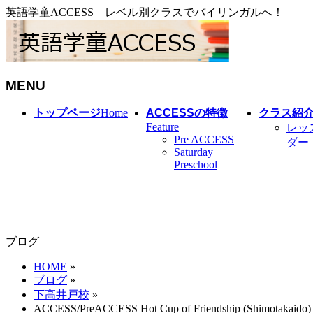
英語学童ACCESS レベル別クラスでバイリンガルへ！
MENU
メ
トップページ
Home
ACCESSの特徴
クラス紹
ニ
Feature
レッ
Pre ACCESS
ュ
ダー
Saturday
ー
Preschool
を
飛
ば
す
ブログ
HOME
»
ブログ
»
下高井戸校
»
ACCESS/PreACCESS Hot Cup of Friendship (Shimotakaido)