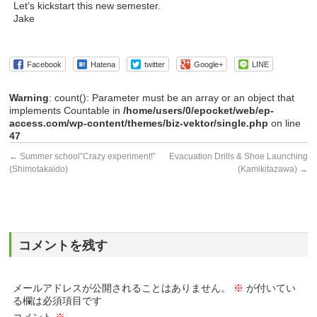
Let’s kickstart this new semester.
Jake
Facebook
Hatena
twitter
Google+
LINE
Warning
: count(): Parameter must be an array or an object that
implements Countable in
/home/users/0/epocket/web/ep-
access.com/wp-content/themes/biz-vektor/single.php
on line
47
←
Summer school”Crazy experiment!”
Evacuation Drills & Shoe Launching
(Shimotakaido)
(Kamikitazawa)
→
コメントを残す
メールアドレスが公開されることはありません。
※
が付いてい
る欄は必須項目です