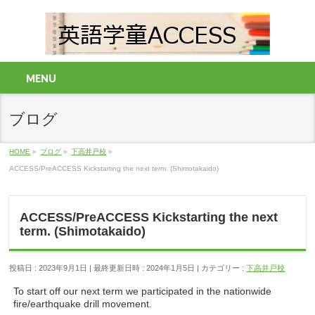
MENU
ブログ
HOME
»
ブログ
»
下高井戸校
»
ACCESS/PreACCESS Kickstarting the next term. (Shimotakaido)
ACCESS/PreACCESS Kickstarting the next
term. (Shimotakaido)
投稿日 : 2023年9月1日
最終更新日時 : 2024年1月5日
カテゴリー :
下高井戸校
To start off our next term we participated in the nationwide
fire/earthquake drill movement.