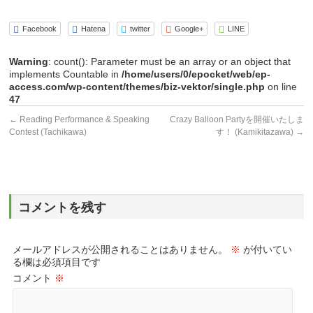
Facebook
Hatena
twitter
Google+
LINE
Warning
: count(): Parameter must be an array or an object that
implements Countable in
/home/users/0/epocket/web/ep-
access.com/wp-content/themes/biz-vektor/single.php
on line
47
←
Reading Performance & Speaking
Crazy Balloon Partyを開催いたしま
Contest (Tachikawa)
す！ (Kamikitazawa)
→
コメントを残す
メールアドレスが公開されることはありません。
※
が付いてい
る欄は必須項目です
コメント
※