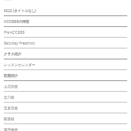
#212 (タイトルなし)
ACCESSの特徴
Pre ACCESS
Saturday Preschool
クラス紹介
レッスンカレンダー
教室紹介
上北沢校
立川校
五反田校
荻窪校
高円寺校