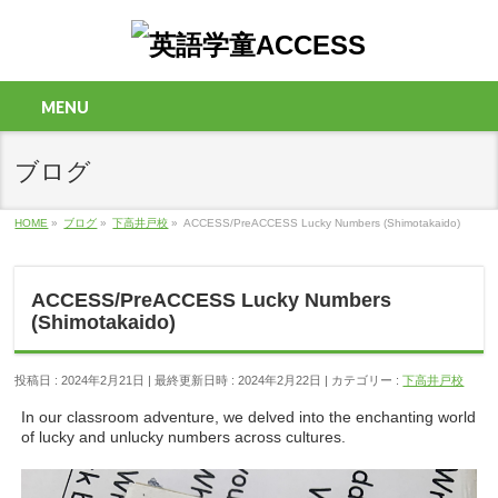
MENU
ブログ
HOME
»
ブログ
»
下高井戸校
»
ACCESS/PreACCESS Lucky Numbers (Shimotakaido)
ACCESS/PreACCESS Lucky Numbers
(Shimotakaido)
投稿日 : 2024年2月21日
最終更新日時 : 2024年2月22日
カテゴリー :
下高井戸校
In our classroom adventure, we delved into the enchanting world
of lucky and unlucky numbers across cultures.