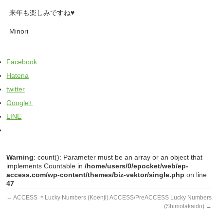
来年も楽しみですね♥️
Minori
Facebook
Hatena
twitter
Google+
LINE
Warning
: count(): Parameter must be an array or an object that
implements Countable in
/home/users/0/epocket/web/ep-
access.com/wp-content/themes/biz-vektor/single.php
on line
47
←
ACCESS ＊Lucky Numbers (Koenji)
ACCESS/PreACCESS Lucky Numbers
(Shimotakaido)
→