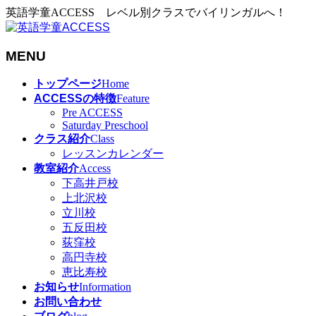
英語学童ACCESS レベル別クラスでバイリンガルへ！
MENU
メ
トップページ
Home
ニ
ACCESSの特徴
Feature
ュ
Pre ACCESS
Saturday Preschool
ー
クラス紹介
Class
を
レッスンカレンダー
飛
教室紹介
Access
ば
下高井戸校
す
上北沢校
立川校
五反田校
荻窪校
高円寺校
恵比寿校
お知らせ
Information
お問い合わせ