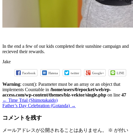
In the end a few of our kids completed their sunshine campaign and
recieved their rewards.
Jake
Facebook
Hatena
twitter
Google+
LINE
Warning
: count(): Parameter must be an array or an object that
implements Countable in
/home/users/0/epocket/web/ep-
access.com/wp-content/themes/biz-vektor/single.php
on line
47
←
Time Trial (Shimotakaido)
Father’s Day Celebration (Gotanda)
→
コメントを残す
メールアドレスが公開されることはありません。
※
が付い