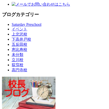
ブログカテゴリー
Saturday Preschool
イベント
上北沢校
下高井戸校
五反田校
恵比寿校
未分類
立川校
荻窪校
高円寺校