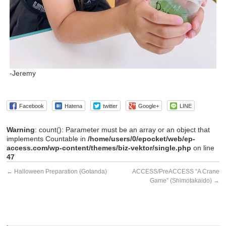
-Jeremy
Facebook
Hatena
twitter
Google+
LINE
Warning
: count(): Parameter must be an array or an object that
implements Countable in
/home/users/0/epocket/web/ep-
access.com/wp-content/themes/biz-vektor/single.php
on line
47
←
Halloween Preparation (Gotanda)
ACCESS/PreACCESS “A Crane
Game” (Shimotakaido)
→