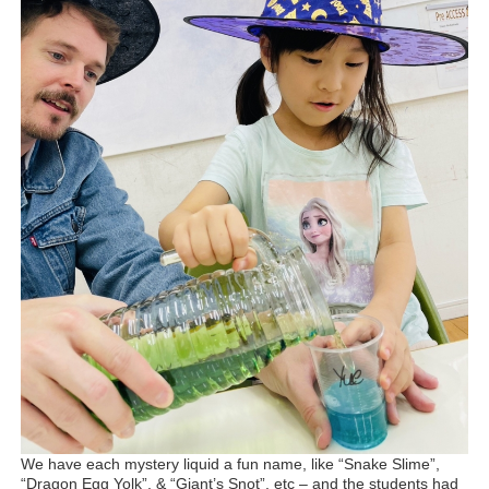
We have each mystery liquid a fun name, like “Snake Slime”,
“Dragon Egg Yolk”, & “Giant’s Snot”, etc – and the students had