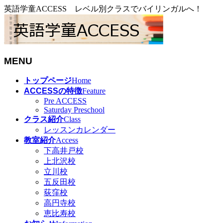
英語学童ACCESS レベル別クラスでバイリンガルへ！
MENU
メ
トップページ
Home
ニ
ACCESSの特徴
Feature
ュ
Pre ACCESS
Saturday Preschool
ー
クラス紹介
Class
を
レッスンカレンダー
飛
教室紹介
Access
ば
下高井戸校
す
上北沢校
立川校
五反田校
荻窪校
高円寺校
恵比寿校