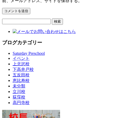
前、メールアドレス、サイトを保存する。
検
索:
ブログカテゴリー
Saturday Preschool
イベント
上北沢校
下高井戸校
五反田校
恵比寿校
未分類
立川校
荻窪校
高円寺校