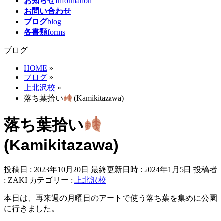
お知らせ
Information
お問い合わせ
ブログ
blog
各書類
forms
ブログ
HOME
»
ブログ
»
上北沢校
»
落ち葉拾い
(Kamikitazawa)
落ち葉拾い
(Kamikitazawa)
投稿日 : 2023年10月20日
最終更新日時 : 2024年1月5日
投稿者
:
ZAKI
カテゴリー :
上北沢校
本日は、再来週の月曜日のアートで使う落ち葉を集めに公園
に行きました。