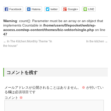
Facebook
Hatena
twitter
Google+
LINE
Warning
: count(): Parameter must be an array or an object that
implements Countable in
/home/users/0/epocket/web/ep-
access.com/wp-content/themes/biz-vektor/single.php
on line
47
←
In The Kitchen:Monthly Theme “In
In the kitchen
→
the house”
コメントを残す
メールアドレスが公開されることはありません。
※
が付いてい
る欄は必須項目です
コメント
※