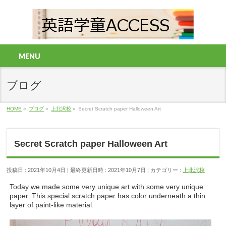
MENU
ブログ
HOME
»
ブログ
»
上北沢校
»
Secret Scratch paper Halloween Art
Secret Scratch paper Halloween Art
投稿日 : 2021年10月4日
最終更新日時 : 2021年10月7日
カテゴリー :
上北沢校
Today we made some very unique art with some very unique
paper. This special scratch paper has color underneath a thin
layer of paint-like material.