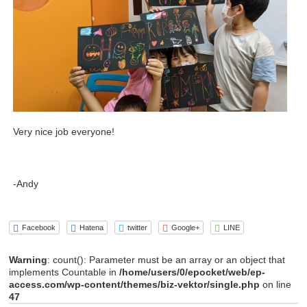
Very nice job everyone!
-Andy
Facebook
Hatena
twitter
Google+
LINE
Warning
: count(): Parameter must be an array or an object that
implements Countable in
/home/users/0/epocket/web/ep-
access.com/wp-content/themes/biz-vektor/single.php
on line
47