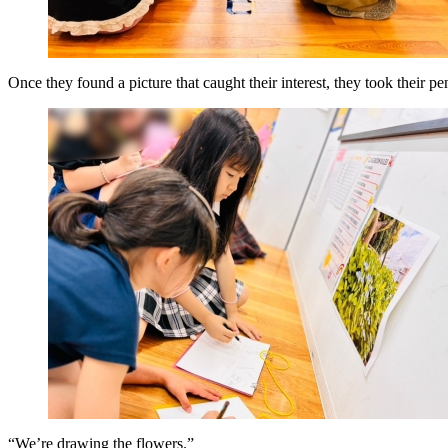
Once they found a picture that caught their interest, they took their pen
“We’re drawing the flowers.”