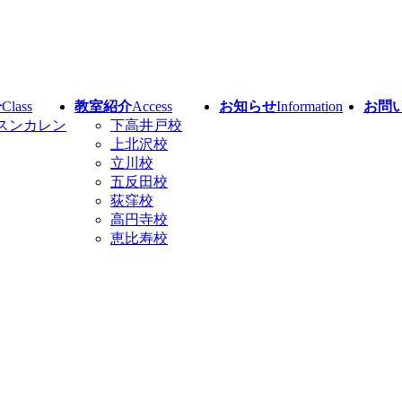
介
Class
教室紹介
Access
お知らせ
Information
お問
スンカレン
下高井戸校
上北沢校
立川校
五反田校
荻窪校
高円寺校
恵比寿校