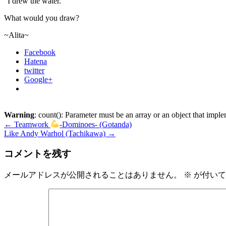
“I drew the water.”
What would you draw?
~Alita~
Facebook
Hatena
twitter
Google+
Warning
: count(): Parameter must be an array or an object that imp
←
Teamwork
-Dominoes- (Gotanda)
Like Andy Warhol (Tachikawa)
→
コメントを残す
メールアドレスが公開されることはありません。
※
が付いて