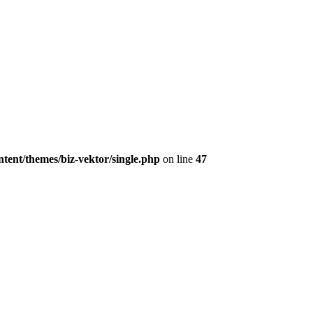
tent/themes/biz-vektor/single.php
on line
47