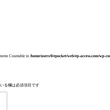
lements Countable in
/home/users/0/epocket/web/ep-access.com/wp-con
いる欄は必須項目です