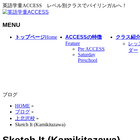
英語学童ACCESS レベル別クラスでバイリンガルへ！
MENU
メ
トップページ
Home
ACCESSの特徴
クラス紹
ニ
Feature
レッ
Pre ACCESS
ュ
ダー
Saturday
ー
Preschool
を
飛
ば
す
ブログ
HOME
»
ブログ
»
上北沢校
»
Sketch It (Kamikitazawa)
Sketch It (Kamikitazawa)