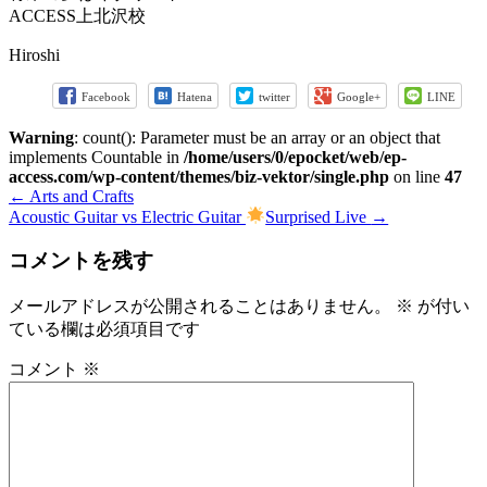
ACCESS上北沢校
Hiroshi
Facebook
Hatena
twitter
Google+
LINE
Warning
: count(): Parameter must be an array or an object that
implements Countable in
/home/users/0/epocket/web/ep-
access.com/wp-content/themes/biz-vektor/single.php
on line
47
←
Arts and Crafts
Acoustic Guitar vs Electric Guitar
Surprised Live
→
コメントを残す
メールアドレスが公開されることはありません。
※
が付い
ている欄は必須項目です
コメント
※