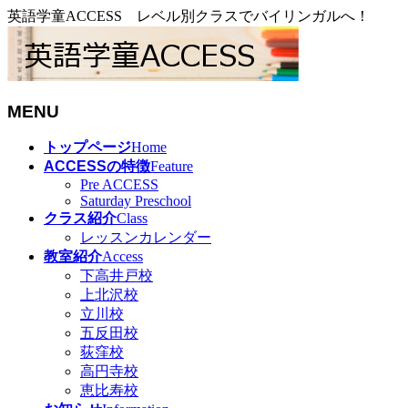
英語学童ACCESS レベル別クラスでバイリンガルへ！
MENU
メ
トップページ
Home
ニ
ACCESSの特徴
Feature
ュ
Pre ACCESS
Saturday Preschool
ー
クラス紹介
Class
を
レッスンカレンダー
飛
教室紹介
Access
ば
下高井戸校
す
上北沢校
立川校
五反田校
荻窪校
高円寺校
恵比寿校