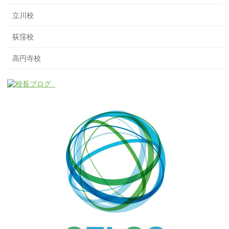
立川校
荻窪校
高円寺校