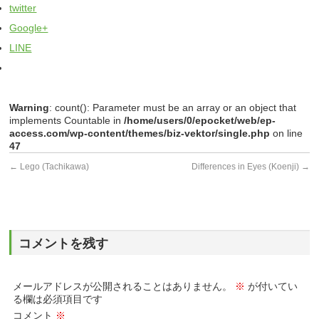
twitter
Google+
LINE
Warning
: count(): Parameter must be an array or an object that
implements Countable in
/home/users/0/epocket/web/ep-
access.com/wp-content/themes/biz-vektor/single.php
on line
47
←
Lego (Tachikawa)
Differences in Eyes (Koenji)
→
コメントを残す
メールアドレスが公開されることはありません。
※
が付いてい
る欄は必須項目です
コメント
※