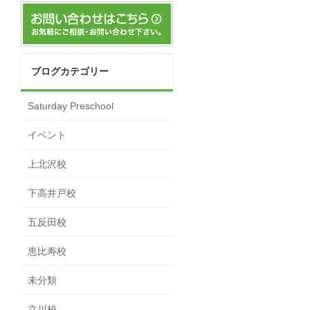
ブログカテゴリー
Saturday Preschool
イベント
上北沢校
下高井戸校
五反田校
恵比寿校
未分類
立川校