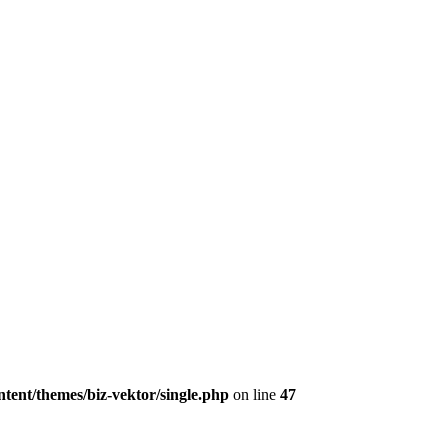
tent/themes/biz-vektor/single.php
on line
47