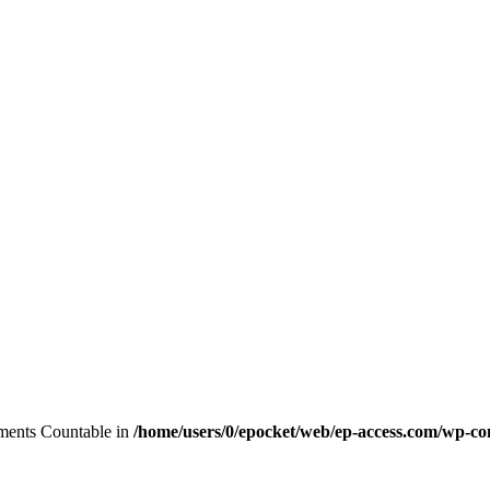
lements Countable in
/home/users/0/epocket/web/ep-access.com/wp-con