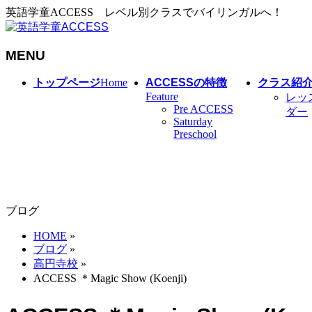
英語学童ACCESS レベル別クラスでバイリンガルへ！
MENU
メ
トップページ
Home
ACCESSの特徴
クラス紹
ニ
Feature
レッ
Pre ACCESS
ュ
ダー
Saturday
ー
Preschool
を
飛
ば
す
ブログ
HOME
»
ブログ
»
高円寺校
»
ACCESS ＊Magic Show (Koenji)