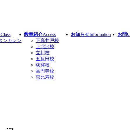
介
Class
教室紹介
Access
お知らせ
Information
お問
スンカレン
下高井戸校
上北沢校
立川校
五反田校
荻窪校
高円寺校
恵比寿校