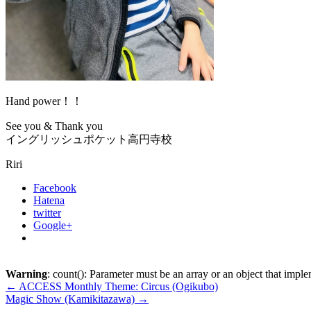
Hand power！！
See you & Thank you
イングリッシュポケット高円寺校
Riri
Facebook
Hatena
twitter
Google+
Warning
: count(): Parameter must be an array or an object that imp
←
ACCESS Monthly Theme: Circus (Ogikubo)
Magic Show (Kamikitazawa)
→