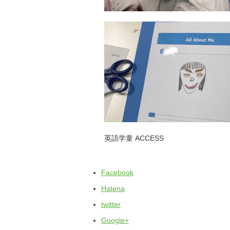
英語学童 ACCESS
Facebook
Hatena
twitter
Google+