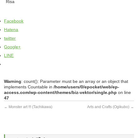
Risa
Facebook
Hatena
twitter
Google+
LINE
Warning
: count(): Parameter must be an array or an object that
implements Countable in
/home/users/0/epocket/web/ep-
access.com/wp-content/themes/biz-vektor/single.php
on line
47
←
Monster art !!! (Tachikawa)
Arts and Crafts (Ogikubo)
→