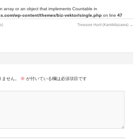
n array or an object that implements Countable in
s.com/wp-content/themes/biz-vektor/single.php
on line
47
o)
Treasure Hunt (Kamikitazawa)
→
りません。
※
が付いている欄は必須項目です