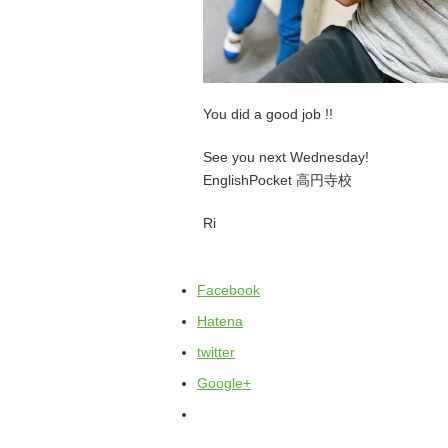
You did a good job !!
See you next Wednesday!
EnglishPocket 高円寺校
Ri
Facebook
Hatena
twitter
Google+