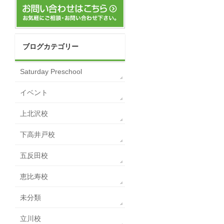
ブログカテゴリー
Saturday Preschool
イベント
上北沢校
下高井戸校
五反田校
恵比寿校
未分類
立川校