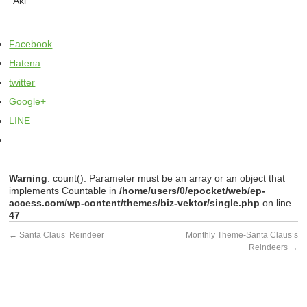
Aki
Facebook
Hatena
twitter
Google+
LINE
Warning
: count(): Parameter must be an array or an object that
implements Countable in
/home/users/0/epocket/web/ep-
access.com/wp-content/themes/biz-vektor/single.php
on line
47
←
Santa Claus’ Reindeer
Monthly Theme-Santa Claus’s
Reindeers
→