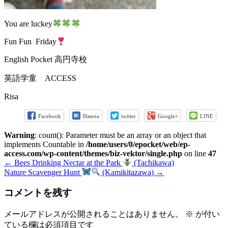
You are luckey
Fun Fun Friday
English Pocket 高円寺校
英語学童 ACCESS
Risa
Facebook
Hatena
twitter
Google+
LINE
Warning
: count(): Parameter must be an array or an object that
implements Countable in
/home/users/0/epocket/web/ep-
access.com/wp-content/themes/biz-vektor/single.php
on line
47
←
Bees Drinking Nectar at the Park
(Tachikawa)
Nature Scavenger Hunt
(Kamikitazawa)
→
コメントを残す
メールアドレスが公開されることはありません。
※
が付い
ている欄は必須項目です