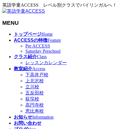
英語学童ACCESS レベル別クラスでバイリンガルへ！
MENU
メ
トップページ
Home
ニ
ACCESSの特徴
Feature
ュ
Pre ACCESS
Saturday Preschool
ー
クラス紹介
Class
を
レッスンカレンダー
飛
教室紹介
Access
ば
下高井戸校
す
上北沢校
立川校
五反田校
荻窪校
高円寺校
恵比寿校
お知らせ
Information
お問い合わせ